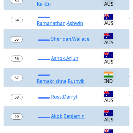
1
53
Kai-En
AUS
1
54
Ramanathan,Ashwin
AUS
Sheridan,Wallace
1
55
AUS
Ashok,Arjun
1
56
AUS
1
57
Ramakrishna,Ruthvik
IND
Ross,Darryl
1
58
AUS
Akok,Benjamin
1
59
AUS