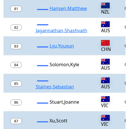
Hansen,Matthew
0
81
NZL
0
82
Jagannathan,Shashvath
AUS
Lyu,Youxun
0
83
CHN
Solomon,Kyle
0
84
AUS
0
85
Staines,Sebastian
AUS
Stuart,Joanne
0
86
VIC
Xu,Scott
0
87
VIC