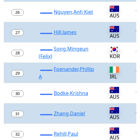
Nguyen,Anh Kiet
1
26
AUS
Hill,James
1
27
AUS
Song,Mingeun
1
28
(Felix)
KOR
Foenander,Phillip
1
29
A
IRL
Bodke,Krishna
1
30
AUS
Zhang,Daniel
1
31
AUS
Rehill,Paul
1
32
AUS