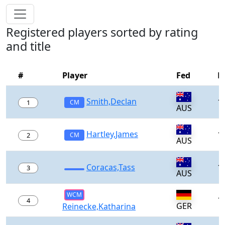
Registered players sorted by rating
and title
#
Player
Fed
R
Smith,Declan
1
1
CM
AUS
Hartley,James
1
2
CM
AUS
Coracas,Tass
1
3
AUS
WCM
1
4
GER
Reinecke,Katharina