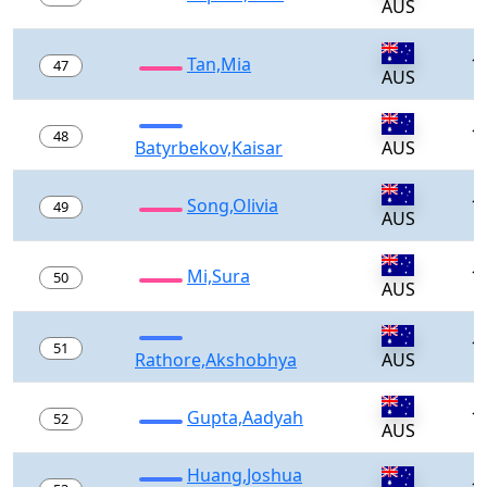
AUS
Tan,Mia
1
47
AUS
1
48
Batyrbekov,Kaisar
AUS
Song,Olivia
1
49
AUS
Mi,Sura
1
50
AUS
1
51
Rathore,Akshobhya
AUS
Gupta,Aadyah
1
52
AUS
Huang,Joshua